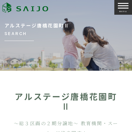
menu
アルステージ唐橋花園町Ⅱ
SEARCH
アルステージ唐橋花園町
Ⅱ
～総３区画の２期分譲地～ 教育機関・スー