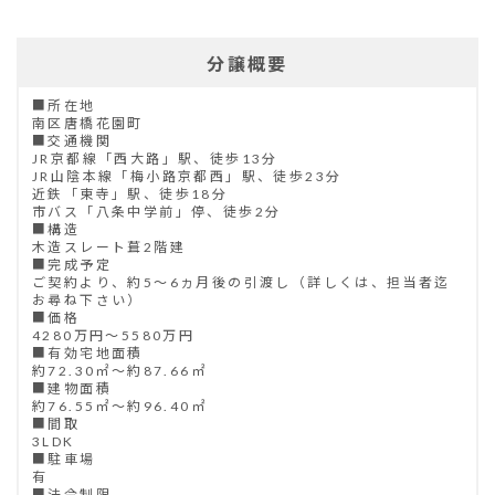
分譲概要
■所在地
南区唐橋花園町
■交通機関
JR京都線「西大路」駅、徒歩13分
JR山陰本線「梅小路京都西」駅、徒歩23分
近鉄「東寺」駅、徒歩18分
市バス「八条中学前」停、徒歩2分
■構造
木造スレート葺2階建
■完成予定
ご契約より、約5～6ヵ月後の引渡し（詳しくは、担当者迄
お尋ね下さい）
■価格
4280万円～5580万円
■有効宅地面積
約72.30㎡～約87.66㎡
■建物面積
約76.55㎡～約96.40㎡
■間取
3LDK
■駐車場
有
■法令制限