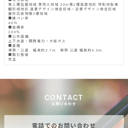
第１種住居地域 準防火地域 20m第2種高度地区 市街地型美
観形成地区 遠景デザイン保全区域・近景デザイン保全区域
屋外広告物第5種地域
■建ぺい率
60％
■容積率
200％
■公共設備
上下水道・関西電力・大阪ガス
■道路
東側：公道 幅員約2.7m 南側:公道 幅員約6.0m
■取引態様
売主
CONTACT
お問い合わせ
電話でのお問い合わせ