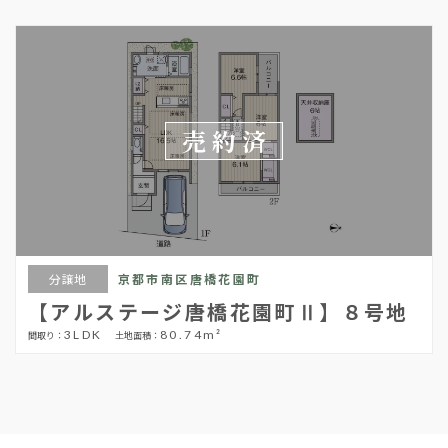
売約済
分譲地
京都市南区唐橋花園町
【アルステージ唐橋花園町Ⅱ】８号地
3LDK
80.74m²